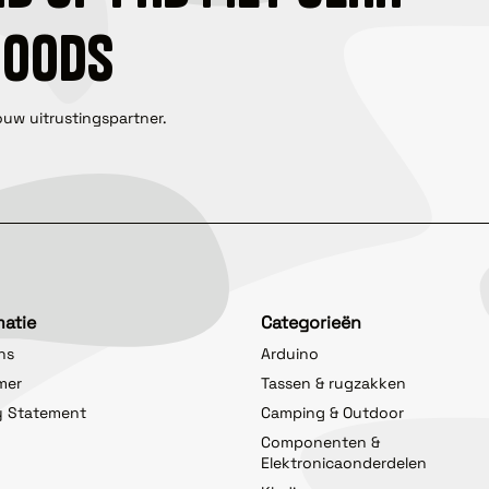
GOODS
ouw uitrustingspartner.
matie
Categorieën
ns
Arduino
imer
Tassen & rugzakken
y Statement
Camping & Outdoor
Componenten &
Elektronicaonderdelen