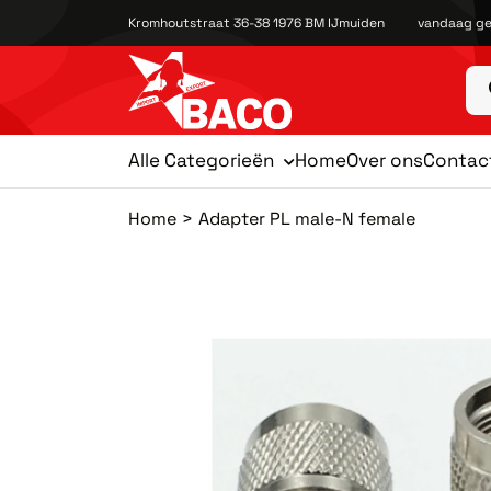
Kromhoutstraat 36-38 1976 BM IJmuiden
vandaag ge
Alle Categorieën
Home
Over ons
Contac
Home
Adapter PL male-N female