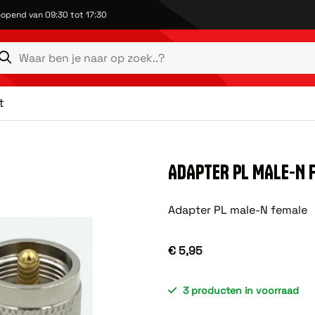
opend van 09:30 tot 17:30
t
ADAPTER PL MALE-N 
Adapter PL male-N female
€ 5,95
3 producten in voorraad