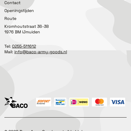
Contact
Openingstijden
Route
Kromhoutstraat 36-38
1976 BM IJmuiden
Tel:
0255-511612
Mail:
info@baco-army-goods.nl