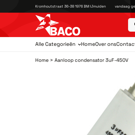
Kromhoutstraat 36-38 1976 BM IJmuiden
vandaag ge
Alle Categorieën
Home
Over ons
Contac
Home
Aanloop condensator 3uF-450V