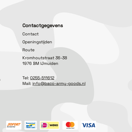
Contactgegevens
Contact
Openingstijden
Route
Kromhoutstraat 36-38
1976 BM IJmuiden
Tel:
0255-511612
n
Mail:
info@baco-army-goods.nl