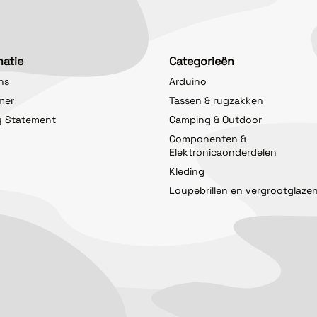
matie
Categorieën
ns
Arduino
imer
Tassen & rugzakken
y Statement
Camping & Outdoor
Componenten &
Elektronicaonderdelen
Kleding
Loupebrillen en vergrootglaze