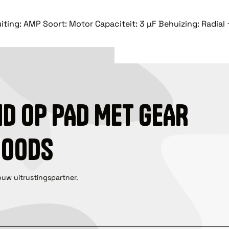
uiting: AMP Soort: Motor Capaciteit: 3 µF Behuizing: Radia
ID OP PAD MET GEAR
GOODS
ouw uitrustingspartner.