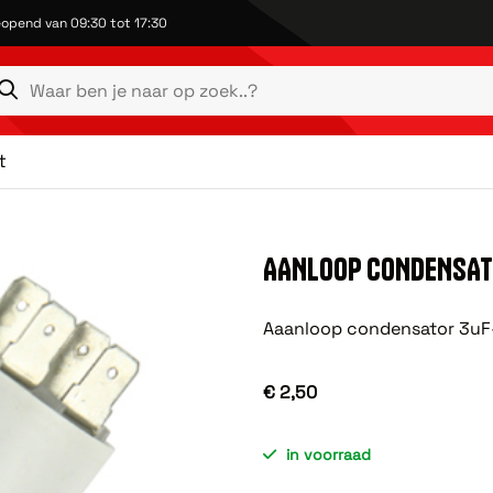
opend van 09:30 tot 17:30
t
AANLOOP CONDENSAT
Aaanloop condensator 3u
€ 2,50
in voorraad