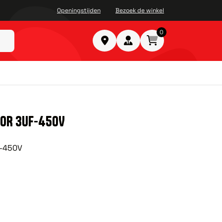
Openingstijden
Bezoek de winkel
0
OR 3UF-450V
F-450V