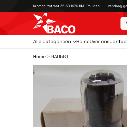
Kromhoutstraat 36-38 1976 BM IJmuiden
vandaag ge
Alle Categorieën
Home
Over ons
Contac
Home
6AU5GT