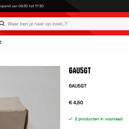
opend van 09:30 tot 17:30
t
6AU5GT
6AU5GT
€ 4,50
2 producten in voorraad