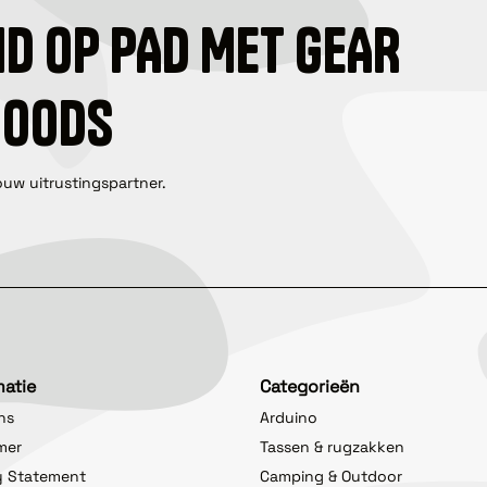
ID OP PAD MET GEAR
GOODS
ouw uitrustingspartner.
matie
Categorieën
ns
Arduino
imer
Tassen & rugzakken
y Statement
Camping & Outdoor