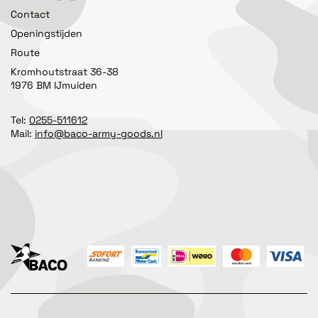
Contact
Openingstijden
Route
Kromhoutstraat 36-38
1976 BM IJmuiden
Tel:
0255-511612
Mail:
info@baco-army-goods.nl