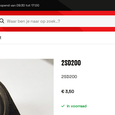
opend van 09:30 tot 17:00
t
2SD200
2SD200
€ 3,50
in voorraad