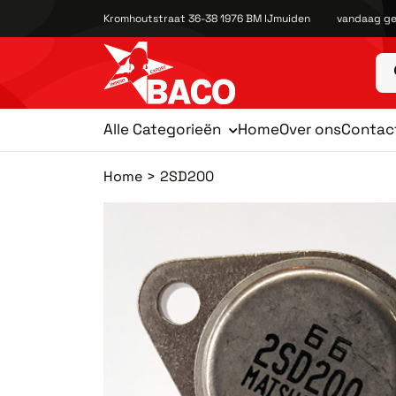
Kromhoutstraat 36-38 1976 BM IJmuiden
vandaag ge
Alle Categorieën
Home
Over ons
Contac
Home
2SD200