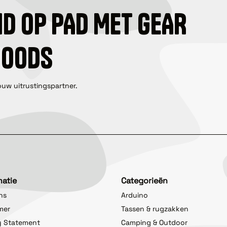
ID OP PAD MET GEAR
GOODS
ouw uitrustingspartner.
matie
Categorieën
ns
Arduino
imer
Tassen & rugzakken
y Statement
Camping & Outdoor