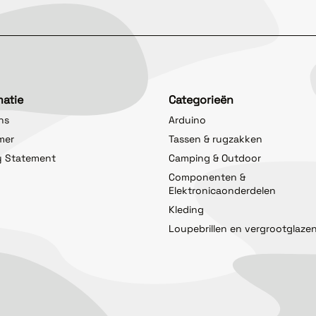
matie
Categorieën
ns
Arduino
imer
Tassen & rugzakken
y Statement
Camping & Outdoor
Componenten &
Elektronicaonderdelen
Kleding
Loupebrillen en vergrootglaze