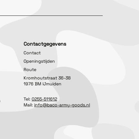
Contactgegevens
Contact
Openingstijden
Route
Kromhoutstraat 36-38
1976 BM IJmuiden
Tel:
0255-511612
n
Mail:
info@baco-army-goods.nl