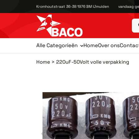
Kromhoutstraat 36-38 1976 BM IJmuiden
vandaag ge
Alle Categorieën
Home
Over ons
Contac
Home
220uF-50Volt volle verpakking