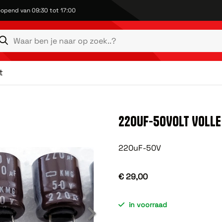
opend van 09:30 tot 17:00
t
220UF-50VOLT VOLLE
220uF-50V
€ 29,00
in voorraad