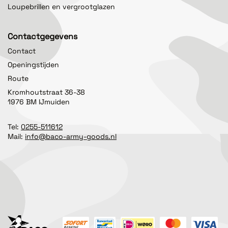
Loupebrillen en vergrootglazen
Contactgegevens
Contact
Openingstijden
Route
Kromhoutstraat 36-38
1976 BM IJmuiden
Tel:
0255-511612
Mail:
info@baco-army-goods.nl