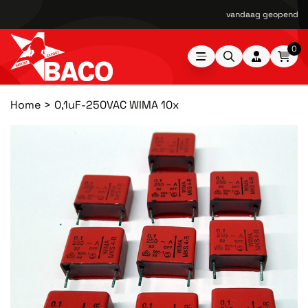
vandaag geopend van
0
Home
0,1uF-250VAC WIMA 10x