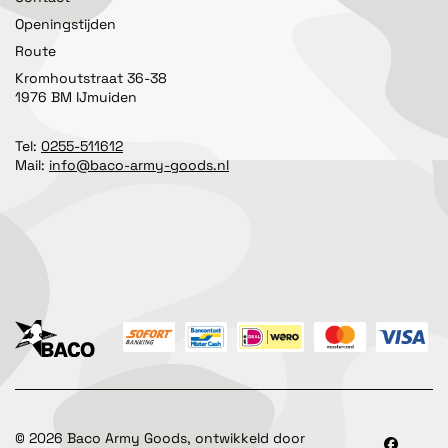
Openingstijden
Route
Kromhoutstraat 36-38
1976 BM IJmuiden
Tel:
0255-511612
Mail:
info@baco-army-goods.nl
©
2026
Baco Army Goods, ontwikkeld door