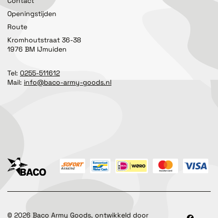
Contact
Openingstijden
Route
Kromhoutstraat 36-38
1976 BM IJmuiden
Tel:
0255-511612
Mail:
info@baco-army-goods.nl
©
2026
Baco Army Goods, ontwikkeld door