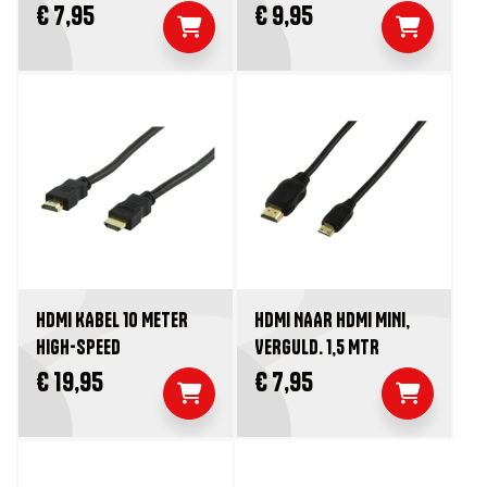
€ 7,95
€ 9,95
HDMI KABEL 10 METER
HDMI NAAR HDMI MINI,
HIGH-SPEED
VERGULD. 1,5 MTR
€ 19,95
€ 7,95